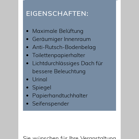
EIGENSCHAFTEN:
Maximale Belüftung
Geräumiger Innenraum
Anti-Rutsch-Bodenbelag
Toilettenpapierhalter
Lichtdurchlässiges Dach für
bessere Beleuchtung
Urinal
Spiegel
Papierhandtuchhalter
Seifenspender
Sie wünschen für Ihre Veranstaltung